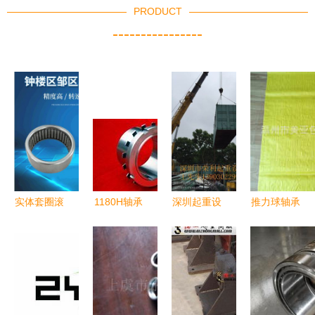
PRODUCT
----------------
实体套圈滚
1180H轴承
深圳起重设
推力球轴承
针轴承的结
及附属件
备租赁与搬
保持架 耐
构与应用详
结构解析与
迁服务 滚
高温长期供
解
维护要点
子、轴承及
应，价格实
附属件的高
惠的优选方
效解决方案
案