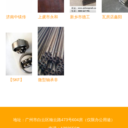
济南中镁传
上虞市永和
新乡市德工
瓦房店鑫阳
动技术 聚
顺达轴承厂
机械 轴承
光轴承制造
焦ZYS.T外
– 轴承附属
附属件产品
专业轴承及
球面轴承附
件产品列表
列表与专业
附属件解决
属件为核心
及深度解析
配套服务
方案的领航
的五大优势
者
区间
【SKF】
微型轴承非
1316K+H316
标定制与轴
轴承 SKF
承附属件加
原装进口威
工全解析
海轴承_机
地址：广州市白云区翰云路473号604房（仅限办公用途）
械及行业设