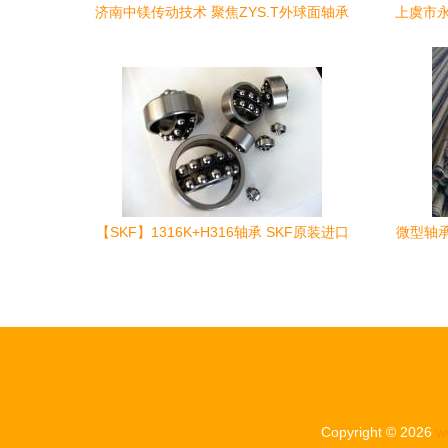
济南中镁传动技术 聚焦ZYS.T外球面轴承
上虞市永
附属件为核心的五大优势区间
【SKF】1316K+H316轴承 SKF原装进口
微型轴
威海轴承_机械及行业设备_世界工厂网中
国产品信息库
Copyright © 2026
w