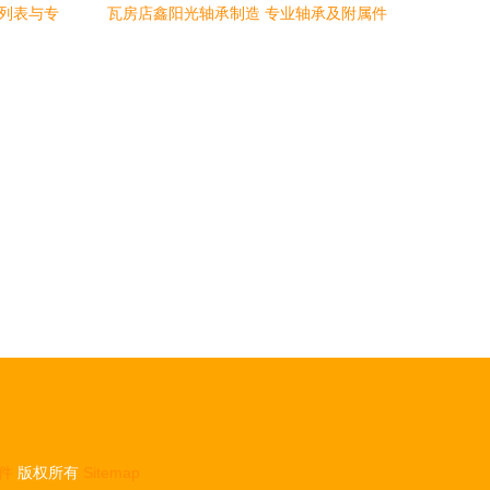
品列表与专
瓦房店鑫阳光轴承制造 专业轴承及附属件
解决方案的领航者
件
版权所有
Sitemap