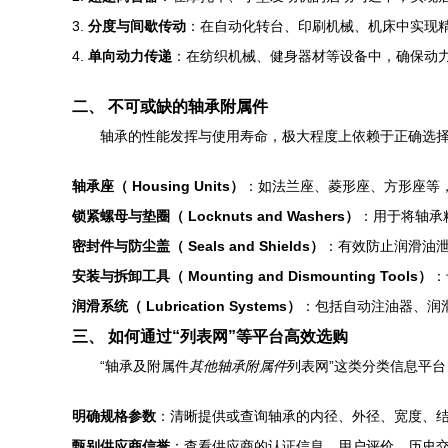
3.
分度与间歇传动
：在自动化转台、印刷机械、机床中实现
4.
单向动力传递
：在纺织机械、健身器材等设备中，确保动
二、 不可或缺的轴承附属件
轴承的性能发挥与使用寿命，极大程度上依赖于正确选择
轴承座（ Housing Units）
：如法兰座、菱形座、方形座等
锁紧螺母与垫圈（ Locknuts and Washers）
：用于将轴承
密封件与防尘盖（ Seals and Shields）
：有效防止润滑油
安装与拆卸工具（ Mounting and Dismounting Tools）
：
润滑系统（ Lubrication Systems）
：包括自动注油器、润
三、 如何通过“列表网”等平台高效选购
“轴承及附属件
其他轴承附属件
列表网”这类分类信息平
明确规格参数
：清晰提供或查询轴承的内径、外径、宽度、
甄别供应商信誉
：查看供应商的认证信息、用户评价、历史