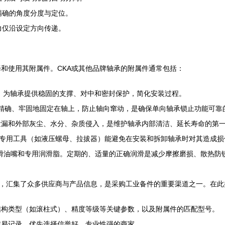
精确的角度分度与定位。
力仅沿设定方向传递。
和使用其附属件。CKA或其他品牌轴承的附属件通常包括：
，为轴承提供稳固的支撑、对中和密封保护，简化安装过程。
精确、牢固地固定在轴上，防止轴向窜动，是确保单向轴承锁止功能可靠
泄漏和外部灰尘、水分、杂质侵入，是维护轴承内部清洁、延长寿命的第
专用工具（如液压螺母、拉拔器）能避免在安装和拆卸轴承时对其造成损
滑油嘴和专用润滑脂。定期的、适量的正确润滑是减少摩擦磨损、散热防
台，汇集了众多供应商与产品信息，是采购工业备件的重要渠道之一。在此
结构类型（如滚柱式）、精度等级等关键参数，以及附属件的匹配型号。
交易记录，优先选择信誉好、专业性强的商家。