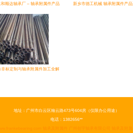
和顺达轴承厂 – 轴承附属件产品
新乡市德工机械 轴承附属件产
列表及深度解析
业配套服务
承非标定制与轴承附属件加工全解
析
地址：广州市白云区翰云路473号604房（仅限办公用途）
电话：1382656**
ww.frankebearing.com
轴承及附属件
广州创宇轴承有限公司
轴承及附属